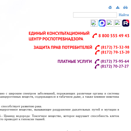
Найти
язано с широким спектром заболеваний, поражающих различные органы и системы
канцерогенных веществ, содержащихся в табачном дыме, а также влияние никотина
 способствует развитию рака.
анцерогенное вещество, вызывающее раздражение дыхательных путей и мутации в
й.- Цианид водорода: Токсичное вещество, которое нарушает способность клеток
что приводит к гипоксии тканей.