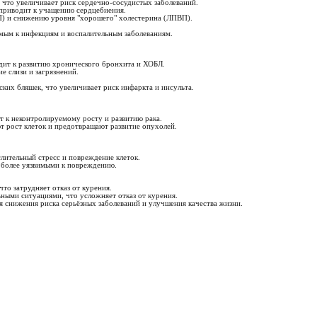
 что увеличивает риск сердечно-сосудистых заболеваний.
 приводит к учащению сердцебиения.
П) и снижению уровня "хорошего" холестерина (ЛПВП).
имым к инфекциям и воспалительным заболеваниям.
дит к развитию хронического бронхита и ХОБЛ.
е слизи и загрязнений.
ких бляшек, что увеличивает риск инфаркта и инсульта.
т к неконтролируемому росту и развитию рака.
 рост клеток и предотвращают развитие опухолей.
лительный стресс и повреждение клеток.
и более уязвимыми к повреждению.
то затрудняет отказ от курения.
ными ситуациями, что усложняет отказ от курения.
ля снижения риска серьёзных заболеваний и улучшения качества жизни.