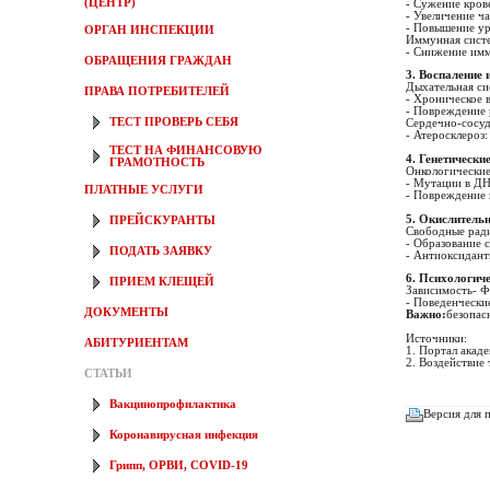
(ЦЕНТР)
- Сужение кров
- Увеличение ч
- Повышение ур
ОРГАН ИНСПЕКЦИИ
Иммунная сист
- Снижение имм
ОБРАЩЕНИЯ ГРАЖДАН
3. Воспаление 
Дыхательная си
ПРАВА ПОТРЕБИТЕЛЕЙ
- Хроническое 
- Повреждение 
ТЕСТ ПРОВЕРЬ СЕБЯ
Сердечно-сосуд
- Атеросклероз
ТЕСТ НА ФИНАНСОВУЮ
4. Генетически
ГРАМОТНОСТЬ
Онкологические
- Мутации в ДН
ПЛАТНЫЕ УСЛУГИ
- Повреждение 
5. Окислитель
ПРЕЙСКУРАНТЫ
Свободные рад
- Образование 
ПОДАТЬ ЗАЯВКУ
- Антиоксидант
6. Психологич
ПРИЕМ КЛЕЩЕЙ
Зависимость- Ф
- Поведенчески
ДОКУМЕНТЫ
Важно:
безопас
Источники:
АБИТУРИЕНТАМ
1. Портал акад
2. Воздействие
СТАТЬИ
Вакцинопрофилактика
Версия для 
Коронавирусная инфекция
Грипп, ОРВИ, COVID-19