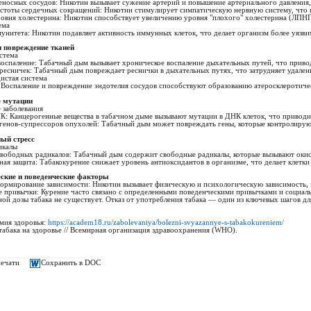
еносных сосудов: Никотин вызывает сужение артерий и повышение артериального давления,
астоты сердечных сокращений: Никотин стимулирует симпатическую нервную систему, что
овня холестерина: Никотин способствует увеличению уровня "плохого" холестерина (ЛПН
ема
унитета: Никотин подавляет активность иммунных клеток, что делает организм более уязв
и повреждение тканей
стема
воспаление: Табачный дым вызывает хроническое воспаление дыхательных путей, что приво
ресничек: Табачный дым повреждает реснички в дыхательных путях, что затрудняет удалени
истая система
: Воспаление и повреждение эндотелия сосудов способствуют образованию атеросклеротичес
е мутации
 заболевания
К: Канцерогенные вещества в табачном дыме вызывают мутации в ДНК клеток, что приводи
генов-супрессоров опухолей: Табачный дым может повреждать гены, которые контролируют
ный стресс
икалы
свободных радикалов: Табачный дым содержит свободные радикалы, которые вызывают окис
ная защита: Табакокурение снижает уровень антиоксидантов в организме, что делает клетк
еские и поведенческие факторы
ормирование зависимости: Никотин вызывает физическую и психологическую зависимость, ч
е привычки: Курение часто связано с определенными поведенческими привычками и социаль
ной дозы табака не существует. Отказ от употребления табака — один из ключевых шагов д
емия здоровья:
https://academ18.ru/zabolevaniya/bolezni-svyazannye-s-tabakokureniem/
 табака на здоровье // Всемирная организация здравоохранения (WHO).
печати
Сохранить в DOC