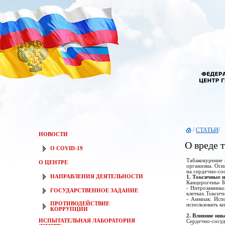
/
/
СТАТЬИ
НОВОСТИ
О вреде 
О COVID-19
Табакокурение 
О ЦЕНТРЕ
организма. Осн
на сердечно-со
НАПРАВЛЕНИЯ ДЕЯТЕЛЬНОСТИ
1. Токсичные 
Канцерогены- Б
- Нитрозамины:
ГОСУДАРСТВЕННОЕ ЗАДАНИЕ
клетках.Токсич
- Аммиак: Испо
ПРОТИВОДЕЙСТВИЕ
использовать к
КОРРУПЦИИ
2. Влияние ник
ИСПЫТАТЕЛЬНАЯ ЛАБОРАТОРИЯ
Сердечно-сосуд