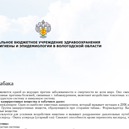
табака
является одной из ведущих причин заболеваемости и смертности во всем мире. Оно св
овные причины болезней, связанных с табакокурением, включают воздействие токсичных и 
судистую систему и иммунную систему.
и канцерогенные вещества в табачном дыме:
енз(а)пирен: Один из наиболее известных канцерогенов, который вызывает мутации в ДНК и
 Группа канцерогенных веществ, образующихся при сгорании табака.- Формальдегид: К
ные вещества
льзуется для усиления воздействия никотина и вызывает раздражение дыхательных путе
ислород.- Окись углерода (угарный газ): Снижает способность крови переносить кислород, 
отина:
истая система