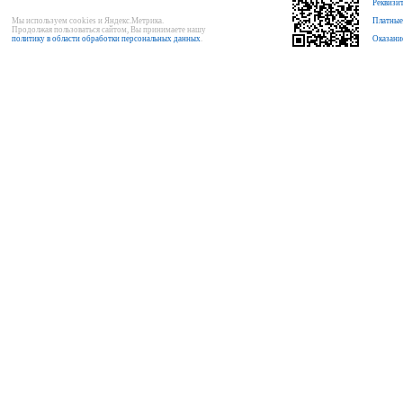
Реквизи
Мы используем cookies и Яндекс.Метрика.
Платные
Продолжая пользоваться сайтом, Вы принимаете нашу
политику в области обработки персональных данных
.
Оказани