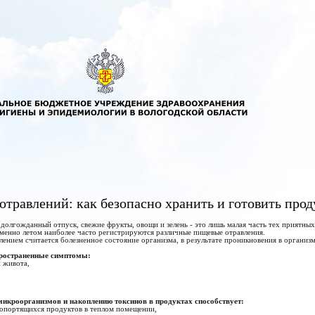
 отравлений: как безопасно хранить и готовить про
 долгожданный отпуск, свежие фрукты, овощи и зелень - это лишь малая часть тех приятных
менно летом наиболее часто регистрируются различные пищевые отравления.
ением считается болезненное состояние организма, в результате проникновения в организ
ространенные симптомы:
и живота,
икроорганизмов и накоплению токсинов в продуктах способствует:
ропортящихся продуктов в теплом помещении,