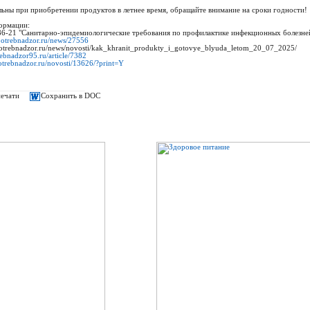
льны при приобретении продуктов в летнее время, обращайте внимание на сроки годности!
ормации:
6-21 "Санитарно-эпидемиологические требования по профилактике инфекционных болезн
spotrebnadzor.ru/news/27556
spotrebnadzor.ru/news/novosti/kak_khranit_produkty_i_gotovye_blyuda_letom_20_07_2025/
rebnadzor95.ru/article/7382
potrebnadzor.ru/novosti/13626/?print=Y
печати
Сохранить в DOC