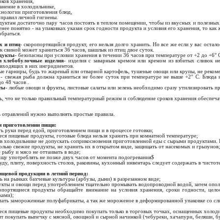
оков хранения,
ранение в холодильнике,
хнологии приготовления блюд,
 правил личной гигиены.
уктам достаточно пару часов постоять в теплом помещении, чтобы из вкусных и полезных 
енее понятно - на упаковках указан срок годности продукта и условия его хранения, то как
браться.
 и птиц
- cкоропортящийся продукт, его нельзя долго хранить. Но все же если у вас остал
к свиной может храниться 36 часов, шашлык из птиц двое суток.
дукты
- безопасны при условии хранения в течении 36 часов при температуре от +2 до +6°
и хлебобулочные изделия
- изделия с заварным кремом или кремом из взбитых сливок н
 входящих в них ингридиентов.
ые гарниры, будь то жареный или отварной картофель, тушеные овощи или крупы, не рекоме
а
- свежая рыба должна храниться не более суток при температуре не выше +2° С. Блюда 
о 48 часов .
ты
- любые овощи и фрукты, листовые салаты или зелень необходимо сразу утилизировать п
, что не только правильный температурный режим и соблюдение сроков хранения обеспечат
 отравлений нужно выполнять простые правила.
и приготовлении пищи:
ть руки перед едой, приготовлением пищи и в процессе готовки;
еся пищевые продукты, готовые блюда нельзя хранить при комнатной температуре;
 в холодильнике не допускать соприкосновения приготовленной еды с сырыми продуктами. 
только свежие продукты, не хранить их в открытом виде, защищать от насекомых и грызунов;
рыбу и мясо не оттаивать в воде;
ищу употреблять не позже двух часов от момента подогревания$
уду, плиту, поверхность столов, раковины, кухонный инвентарь следует содержать в чистот
ищевой продукции в летний период:
ь на рынках бахчевые культуры (арбузы, дыни) в разрезанном виде;
укты и овощи перед употреблением тщательно промывать водопроводной водой, затем опол
опортящиеся продукты обращайте внимание на условия хранения, сроки годности, целос
ками);
упать замороженные полуфабрикаты, а так же мороженое в деформированной упаковке со с
еся пищевые продукты необходимо покупать только в торговых точках, оснащенных холод
ит покупать выпечку с мясной, овощной и сырной начинкой (чебуреки, хачапури, беляши, бу