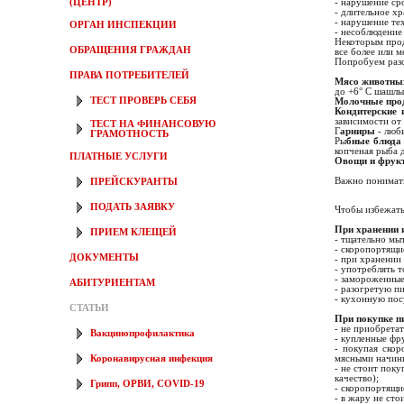
(ЦЕНТР)
- нарушение ср
- длительное х
- нарушение те
ОРГАН ИНСПЕКЦИИ
- несоблюдение
Некоторым прод
ОБРАЩЕНИЯ ГРАЖДАН
все более или м
Попробуем разо
ПРАВА ПОТРЕБИТЕЛЕЙ
Мясо животных
до +6° С шашлы
ТЕСТ ПРОВЕРЬ СЕБЯ
Молочные про
Кондитерские 
зависимости от
ТЕСТ НА ФИНАНСОВУЮ
Г
арниры
- люб
ГРАМОТНОСТЬ
Ры
бные блюд
копченая рыба д
ПЛАТНЫЕ УСЛУГИ
Овощи и фрук
Важно понимать
ПРЕЙСКУРАНТЫ
ПОДАТЬ ЗАЯВКУ
Чтобы избежать
При хранении 
ПРИЕМ КЛЕЩЕЙ
- тщательно мы
- скоропортящи
ДОКУМЕНТЫ
- при хранении
- употреблять 
- замороженные 
АБИТУРИЕНТАМ
- разогретую п
- кухонную пос
СТАТЬИ
При покупке п
- не приобретат
Вакцинопрофилактика
- купленные фр
- покупая скор
мясными начин
Коронавирусная инфекция
- не стоит пок
качество);
Грипп, ОРВИ, COVID-19
- скоропортящи
- в жару не сто