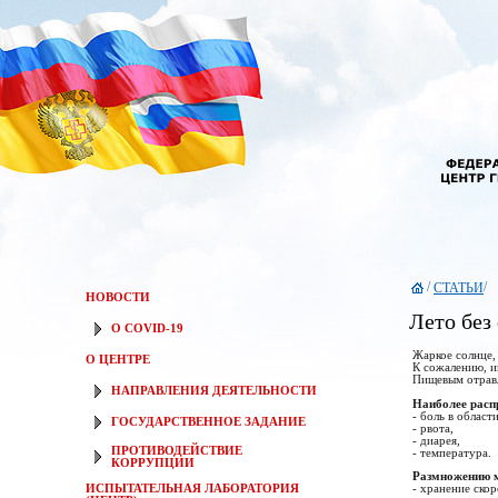
/
/
СТАТЬИ
НОВОСТИ
Лето без
О COVID-19
Жаркое солнце,
О ЦЕНТРЕ
К сожалению, и
Пищевым отравл
НАПРАВЛЕНИЯ ДЕЯТЕЛЬНОСТИ
Наиболее расп
- боль в област
ГОСУДАРСТВЕННОЕ ЗАДАНИЕ
- рвота,
- диарея,
ПРОТИВОДЕЙСТВИЕ
- температура.
КОРРУПЦИИ
Размножению м
ИСПЫТАТЕЛЬНАЯ ЛАБОРАТОРИЯ
- хранение ско