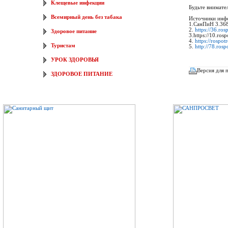
Клещевые инфекции
Будьте внимате
Всемирный день без табака
Источники инф
1.СанПиН 3.368
2.
https://36.ro
Здоровое питание
3.https://10.ro
4.
https://rospot
Туристам
5.
http://78.ros
УРОК ЗДОРОВЬЯ
Версия для 
ЗДОРОВОЕ ПИТАНИЕ