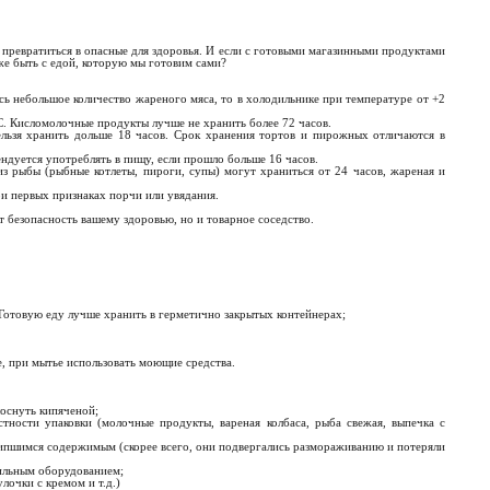
превратиться в опасные для здоровья. И если с готовыми магазинными продуктами
 же быть с едой, которую мы готовим сами?
ось небольшое количество жареного мяса, то в холодильнике при температуре от +2
 С. Кисломолочные продукты лучше не хранить более 72 часов.
ельзя хранить дольше 18 часов. Срок хранения тортов и пирожных отличаются в
ндуется употреблять в пищу, если прошло больше 16 часов.
из рыбы (рыбные котлеты, пироги, супы) могут храниться от 24 часов, жареная и
ри первых признаках порчи или увядания.
 безопасность вашему здоровью, но и товарное соседство.
Готовую еду лучше хранить в герметично закрытых контейнерах;
е, при мытье использовать моющие средства.
оснуть кипяченой;
тности упаковки (молочные продукты, вареная колбаса, рыба свежая, выпечка с
липшимся содержимым (скорее всего, они подвергались размораживанию и потеряли
ильным оборудованием;
лочки с кремом и т.д.)