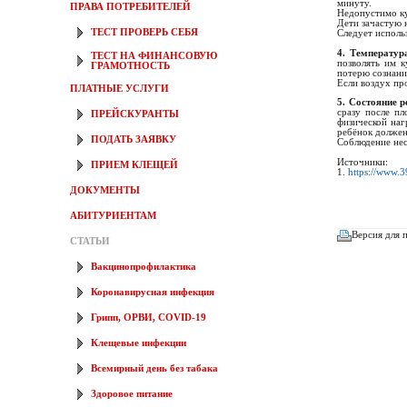
минуту.
ПРАВА ПОТРЕБИТЕЛЕЙ
Недопустимо ку
Дети зачастую 
ТЕСТ ПРОВЕРЬ СЕБЯ
Следует исполь
4. Температур
ТЕСТ НА ФИНАНСОВУЮ
позволять им к
ГРАМОТНОСТЬ
потерю сознани
Если воздух пр
ПЛАТНЫЕ УСЛУГИ
5. Состояние р
сразу после пл
ПРЕЙСКУРАНТЫ
физической наг
ребёнок должен
ПОДАТЬ ЗАЯВКУ
Соблюдение нес
Источники:
ПРИЕМ КЛЕЩЕЙ
1.
https://www.3
ДОКУМЕНТЫ
АБИТУРИЕНТАМ
Версия для 
СТАТЬИ
Вакцинопрофилактика
Коронавирусная инфекция
Грипп, ОРВИ, COVID-19
Клещевые инфекции
Всемирный день без табака
Здоровое питание