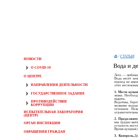
/
/
СТАТЬИ
НОВОСТИ
Вода и д
О COVID-19
Лето — любимое
О ЦЕНТРЕ
Вода несёт не
период не зако
НАПРАВЛЕНИЯ ДЕЯТЕЛЬНОСТИ
этих несложных
1. Место купан
ГОСУДАРСТВЕННОЕ ЗАДАНИЕ
знаки. Необход
нырять.
ПРОТИВОДЕЙСТВИЕ
Водоёмы, бере
КОРРУПЦИИ
мелкими водор
течением. Нел
ИСПЫТАТЕЛЬНАЯ ЛАБОРАТОРИЯ
ограничительны
(ЦЕНТР)
2. Продолжите
как трудно выт
ОРГАН ИНСПЕКЦИИ
усталость могу
Время купания 
ОБРАЩЕНИЯ ГРАЖДАН
3. Контроль.
Де