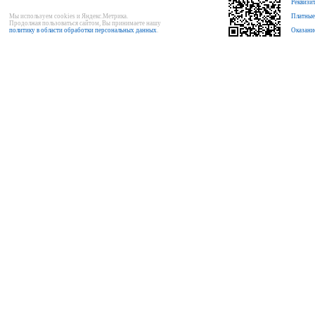
Реквизи
Мы используем cookies и Яндекс.Метрика.
Платные
Продолжая пользоваться сайтом, Вы принимаете нашу
политику в области обработки персональных данных
.
Оказани