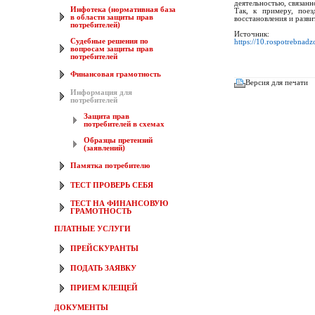
деятельностью, связанн
Инфотека (нормативная база
Так, к примеру, поез
в области защиты прав
восстановления и разв
потребителей)
Источник:
Судебные решения по
https://10.rospotrebna
вопросам защиты прав
потребителей
Финансовая грамотность
Версия для печати
Информация для
потребителей
Защита прав
потребителей в схемах
Образцы претензий
(заявлений)
Памятка потребителю
ТЕСТ ПРОВЕРЬ СЕБЯ
ТЕСТ НА ФИНАНСОВУЮ
ГРАМОТНОСТЬ
ПЛАТНЫЕ УСЛУГИ
ПРЕЙСКУРАНТЫ
ПОДАТЬ ЗАЯВКУ
ПРИЕМ КЛЕЩЕЙ
ДОКУМЕНТЫ