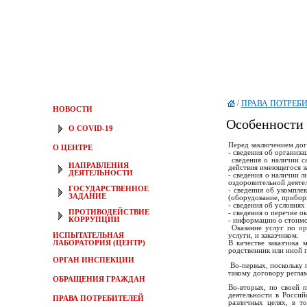
/
ПРАВА ПОТРЕБ
НОВОСТИ
Особенности 
О COVID-19
Перед заключением дог
О ЦЕНТРЕ
- сведения об организ
сведения о наличии са
НАПРАВЛЕНИЯ
действия имеющегося з
ДЕЯТЕЛЬНОСТИ
- сведения о наличии 
оздоровительной деяте
ГОСУДАРСТВЕННОЕ
- сведения об укомпл
ЗАДАНИЕ
(оборудование, приборы
- сведения об условиях
ПРОТИВОДЕЙСТВИЕ
- сведения о перечне 
КОРРУПЦИИ
- информацию о стоимо
Оказание услуг по ор
ИСПЫТАТЕЛЬНАЯ
услуги, и заказчиком.
ЛАБОРАТОРИЯ (ЦЕНТР)
В качестве заказчика
родственник или иной 
ОРГАН ИНСПЕКЦИИ
Во-первых, поскольку п
такому договору регла
ОБРАЩЕНИЯ ГРАЖДАН
Во-вторых, по своей п
деятельности в Росси
ПРАВА ПОТРЕБИТЕЛЕЙ
различных целях, в т