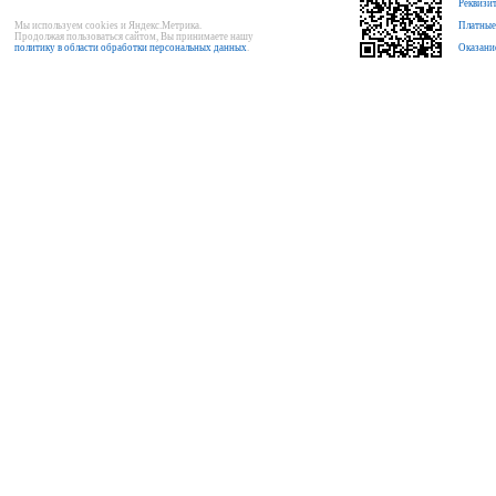
Реквизи
Мы используем cookies и Яндекс.Метрика.
Платные
Продолжая пользоваться сайтом, Вы принимаете нашу
политику в области обработки персональных данных
.
Оказани