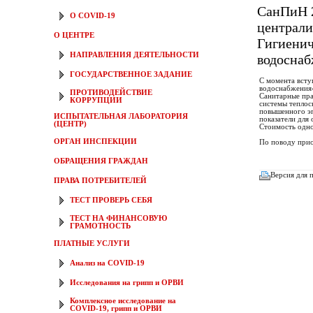
СанПиН 2
О COVID-19
централи
О ЦЕНТРЕ
Гигиенич
НАПРАВЛЕНИЯ ДЕЯТЕЛЬНОСТИ
водоснаб
ГОСУДАРСТВЕННОЕ ЗАДАНИЕ
С момента всту
водоснабжения
ПРОТИВОДЕЙСТВИЕ
Санитарные пра
КОРРУПЦИИ
системы теплос
повышенного эп
ИСПЫТАТЕЛЬНАЯ ЛАБОРАТОРИЯ
показатели для
(ЦЕНТР)
Стоимость одно
ОРГАН ИНСПЕКЦИИ
По поводу прио
ОБРАЩЕНИЯ ГРАЖДАН
Версия для 
ПРАВА ПОТРЕБИТЕЛЕЙ
ТЕСТ ПРОВЕРЬ СЕБЯ
ТЕСТ НА ФИНАНСОВУЮ
ГРАМОТНОСТЬ
ПЛАТНЫЕ УСЛУГИ
Анализ на COVID-19
Исследования на грипп и ОРВИ
Комплексное исследование на
COVID-19, грипп и ОРВИ