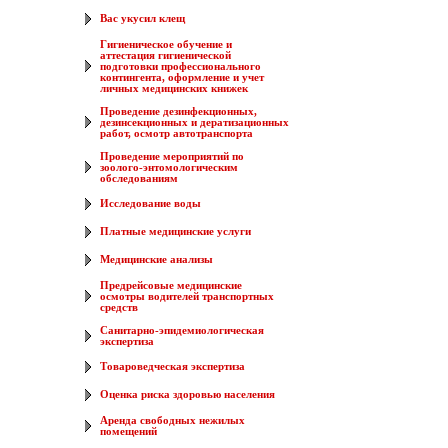
Вас укусил клещ
Гигиеническое обучение и
аттестация гигиенической
подготовки профессионального
контингента, оформление и учет
личных медицинских книжек
Проведение дезинфекционных,
дезинсекционных и дератизационных
работ, осмотр автотранспорта
Проведение мероприятий по
зоолого-энтомологическим
обследованиям
Исследование воды
Платные медицинские услуги
Медицинские анализы
Предрейсовые медицинские
осмотры водителей транспортных
средств
Санитарно-эпидемиологическая
экспертиза
Товароведческая экспертиза
Оценка риска здоровью населения
Аренда свободных нежилых
помещений