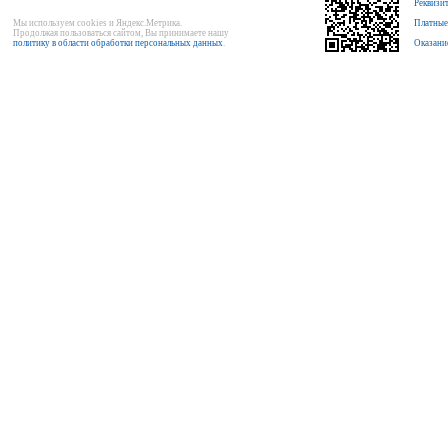
Реквизи
Мы используем cookies и Яндекс.Метрика.
Платные
Продолжая пользоваться сайтом, Вы принимаете нашу
политику в области обработки персональных данных
.
Оказани