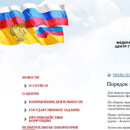
/
ПРАВА П
НОВОСТИ
Порядок 
О COVID-19
Для защиты пра
О ЦЕНТРЕ
банковскую сфе
НАПРАВЛЕНИЯ ДЕЯТЕЛЬНОСТИ
По общему прав
числе удостовер
страховании вк
ГОСУДАРСТВЕННОЕ ЗАДАНИЕ
Право требован
ПРОТИВОДЕЙСТВИЕ
частности со д
КОРРУПЦИИ
(далее - Агентс
Агентство явля
ИСПЫТАТЕЛЬНАЯ ЛАБОРАТОРИЯ