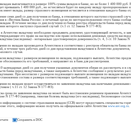
вкладам выплачивается в размере 100% суммы вкладов в банке, но не более 1 400 000 руб. 
удет превышать 1 400 000 руб., но исчисляться будет по каждому вкладу пропорционально и
к имеет вклады, размер страхового возмещения исчисляется в отношении каждого банка отде
ение семи дней со дня получения из банка, в отношении которого наступил страховой случай
ния в «Вестник Банка России» и печатный орган по месторасположению этого банка сообщен
вкладам. В течение месяца со дня получения из банка реестра обязательств банка перед вк
нии которого наступил страховой случай (ч.1 ст. 12 Закона N 177-ФЗ).
в Агентство вкладчику необходимо предъявить документ, удостоверяющий личность, и зая
тверждающие его право на наследство или право использования денежных средств наследодате
кладчика (наследника) - нотариально удостоверенную доверенность (ч. 4, 5 ст. 10 Закона N
ения по вкладам производится Агентством в соответствии с реестром обязательств банка 
й, в течение трех рабочих дней со дня представления вкладчиком в Агентство документов, 
рахового случая.
ласия вкладчика с размером возмещения по вкладам, подлежащего выплате, Агентство предл
 обоснованность его требований, и направляет их в банк для рассмотрения.
 10 календарных дней со дня получения указанных документов обязан их рассмотреть и в с
льств банка перед вкладчиками, а также направить в Агентство сообщение о результатах рас
ладчиками. При несогласии с размером подлежащего выплате возмещения по вкладам вкладчи
 установлении состава и размера соответствующих требований, а также подлежащего выплате 
ения по вкладам может осуществляться по заявлению вкладчика как наличными денежными ср
чиком ( ч.11 ст. 12 Закона N 177-ФЗ).
ска срока по заявлению вкладчика он может быть восстановлен решением правления Агентст
коне N 177-ФЗ (например, тяжелая болезнь вкладчика (его наследника), беспомощное состоя
информацию о системе страхования вкладов (ССВ) могут предоставить специалисты горяч
роме этого, информацию можно получить на официальном сайте Агентства
www.asv.org.ru
.
печати
Сохранить в DOC