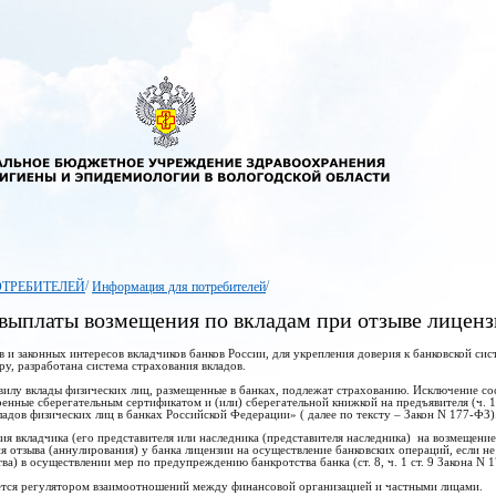
/
/
ОТРЕБИТЕЛЕЙ
Информация для потребителей
выплаты возмещения по вкладам при отзыве лиценз
в и законных интересов вкладчиков банков России, для укрепления доверия к банковской си
ру, разработана система страхования вкладов.
илу вклады физических лиц, размещенные в банках, подлежат страхованию. Исключение сост
енные сберегательным сертификатом и (или) сберегательной книжкой на предъявителя (ч. 1,
ладов физических лиц в банках Российской Федерации» ( далее по тексту – Закон N 177-ФЗ)
ия вкладчика (его представителя или наследника (представителя наследника) на возмещение
ня отзыва (аннулирования) у банка лицензии на осуществление банковских операций, если н
тва) в осуществлении мер по предупреждению банкротства банка (ст. 8, ч. 1 ст. 9 Закона N 
ется регулятором взаимоотношений между финансовой организацией и частными лицами.