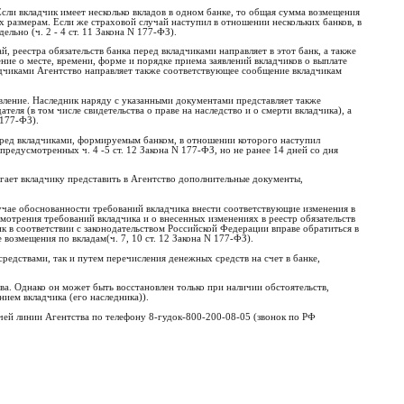
Если вкладчик имеет несколько вкладов в одном банке, то общая сумма возмещения
х размерам. Если же страховой случай наступил в отношении нескольких банков, в
льно (ч. 2 - 4 ст. 11 Закона N 177-ФЗ).
, реестра обязательств банка перед вкладчиками направляет в этот банк, а также
ие о месте, времени, форме и порядке приема заявлений вкладчиков о выплате
ладчиками Агентство направляет также соответствующее сообщение вкладчикам
вление. Наследник наряду с указанными документами представляет также
ля (в том числе свидетельства о праве на наследство и о смерти вкладчика), а
 177-ФЗ).
перед вкладчиками, формируемым банком, в отношении которого наступил
предусмотренных ч. 4 -5 ст. 12 Закона N 177-ФЗ, но не ранее 14 дней со дня
агает вкладчику представить в Агентство дополнительные документы,
лучае обоснованности требований вкладчика внести соответствующие изменения в
смотрения требований вкладчика и о внесенных изменениях в реестр обязательств
к в соответствии с законодательством Российской Федерации вправе обратиться в
возмещения по вкладам(ч. 7, 10 ст. 12 Закона N 177-ФЗ).
едствами, так и путем перечисления денежных средств на счет в банке,
ва. Однако он может быть восстановлен только при наличии обстоятельств,
нием вкладчика (его наследника)).
ей линии Агентства по телефону 8-гудок-800-200-08-05 (звонок по РФ