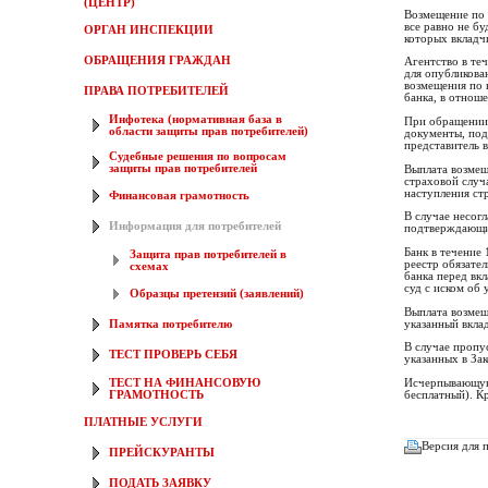
(ЦЕНТР)
Возмещение по 
все равно не б
ОРГАН ИНСПЕКЦИИ
которых вкладчи
ОБРАЩЕНИЯ ГРАЖДАН
Агентство в теч
для опубликова
возмещения по 
ПРАВА ПОТРЕБИТЕЛЕЙ
банка, в отноше
Инфотека (нормативная база в
При обращении 
области защиты прав потребителей)
документы, под
представитель в
Судебные решения по вопросам
защиты прав потребителей
Выплата возмещ
страховой случа
наступления ст
Финансовая грамотность
В случае несог
Информация для потребителей
подтверждающие
Банк в течение
Защита прав потребителей в
реестр обязате
схемах
банка перед вк
суд с иском об
Образцы претензий (заявлений)
Выплата возмещ
указанный вклад
Памятка потребителю
В случае пропу
ТЕСТ ПРОВЕРЬ СЕБЯ
указанных в За
Исчерпывающую 
ТЕСТ НА ФИНАНСОВУЮ
бесплатный). К
ГРАМОТНОСТЬ
ПЛАТНЫЕ УСЛУГИ
Версия для 
ПРЕЙСКУРАНТЫ
ПОДАТЬ ЗАЯВКУ