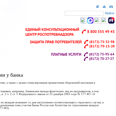
Найти
ии у банка
стеме, а также с целью стимулирования привлечения сбережений населения в
авляют, например, банковские вклады физических лиц на предъявителя, в том
 п. 2 ч. 2 ст. 5 Федерального закона от 23 декабря 2003 года № 177-Ф3 «О
.
 по вкладам возникает со дня наступления соответствующего страхового случая, в
е реализован план участия Банка России или Агентства по страхованию вкладов
177-ФЗ).