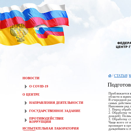
/
/
СТАТЬИ
К
НОВОСТИ
Подготов
О COVID-19
Приближается в
О ЦЕНТРЕ
области в ныне
В очередной ра
НАПРАВЛЕНИЯ ДЕЯТЕЛЬНОСТИ
самых действен
Напомним ряд п
1. Перед обраб
ГОСУДАРСТВЕННОЕ ЗАДАНИЕ
2. Обработку т
дождей). Полны
ПРОТИВОДЕЙСТВИЕ
3. Обработку сл
КОРРУПЦИИ
Чаще всего от 
проникает в ор
ИСПЫТАТЕЛЬНАЯ ЛАБОРАТОРИЯ
дальнейшем к с