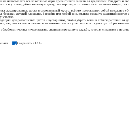
 же использовать все возможные меры превентивной защиты от вредителей. Внедрять и вв
косите и утилизируйте скошенную траву, чем короче растительность – тем менее комфортна 
астка складированные доски и строительный мусор, всё это представляет собой идеальное 
ды, беседки, детской площадки, бассейна или любой зоны отдыха создайте защитный контур
у участка.
одпорки для разлапистых цветов и кустарников, чтобы убрать ветки и побеги растений от д
маки, садовые качели и шезлонги во влажных местах участка и вплотную к густой растительн
 обработки участка лучше вызвать специализированную службу, которая справится с постав
печати
Сохранить в DOC