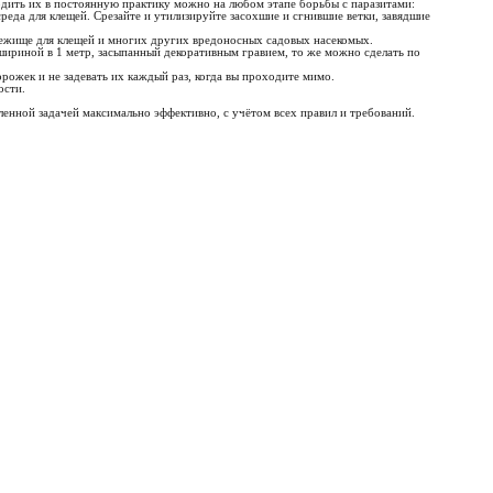
одить их в постоянную практику можно на любом этапе борьбы с паразитами:
среда для клещей. Срезайте и утилизируйте засохшие и сгнившие ветки, завядшие
убежище для клещей и многих других вредоносных садовых насекомых.
 шириной в 1 метр, засыпанный декоративным гравием, то же можно сделать по
орожек и не задевать их каждый раз, когда вы проходите мимо.
ости.
ленной задачей максимально эффективно, с учётом всех правил и требований.