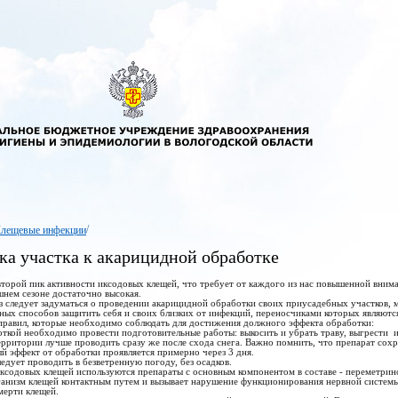
/
лещевые инфекции
ка участка к акарицидной обработке
торой пик активности иксодовых клещей, что требует от каждого из нас повышенной вним
шнем сезоне достаточно высокая.
з следует задуматься о проведении акарицидной обработки своих приусадебных участков, м
ных способов защитить себя и своих близких от инфекций, переносчиками которых являютс
равил, которые необходимо соблюдать для достижения должного эффекта обработки:
откой необходимо провести подготовительные работы: выкосить и убрать траву, выгрести и 
ерритории лучше проводить сразу же после схода снега. Важно помнить, что препарат сохра
й эффект от обработки проявляется примерно через 3 дня.
едует проводить в безветренную погоду, без осадков.
иксодовых клещей используются препараты с основным компонентом в составе - переметрино
ганизм клещей контактным путем и вызывает нарушение функционирования нервной системы
мерти клещей.