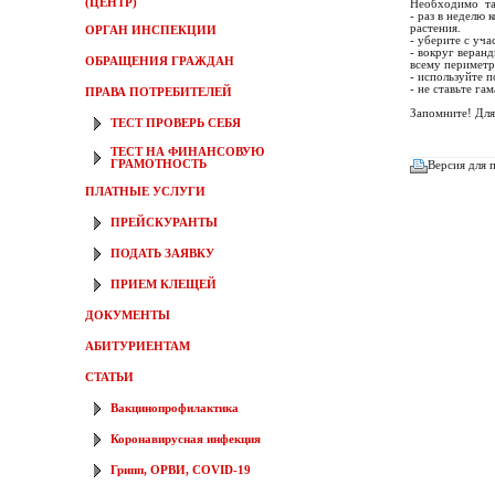
(ЦЕНТР)
Необходимо так
- раз в неделю 
растения.
ОРГАН ИНСПЕКЦИИ
- уберите с уч
- вокруг веран
ОБРАЩЕНИЯ ГРАЖДАН
всему периметр
- используйте п
- не ставьте га
ПРАВА ПОТРЕБИТЕЛЕЙ
Запомните! Для
ТЕСТ ПРОВЕРЬ СЕБЯ
ТЕСТ НА ФИНАНСОВУЮ
ГРАМОТНОСТЬ
Версия для 
ПЛАТНЫЕ УСЛУГИ
ПРЕЙСКУРАНТЫ
ПОДАТЬ ЗАЯВКУ
ПРИЕМ КЛЕЩЕЙ
ДОКУМЕНТЫ
АБИТУРИЕНТАМ
СТАТЬИ
Вакцинопрофилактика
Коронавирусная инфекция
Грипп, ОРВИ, COVID-19