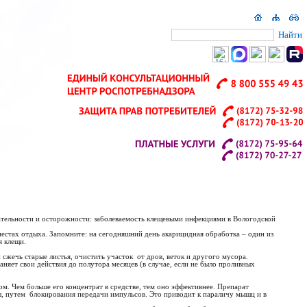
Найти
ательности и осторожности: заболеваемость клещевыми инфекциями в Вологодской
естах отдыха. Запомните: на сегодняшний день акарицидная обработка – один из
я клещи.
сжечь старые листья, очистить участок от дров, веток и другого мусора.
няет свои действия до полутора месяцев (в случае, если не было проливных
м. Чем больше его концентрат в средстве, тем оно эффективнее. Препарат
, путем блокирования передачи импульсов. Это приводит к параличу мышц и в