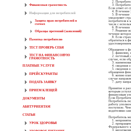
2. Потребитель
3. Потребитель
Финансовая грамотность
Если ответ от с
4. В течение 3
Информация для потребителей
5. В течение 1
уведомляет стр
Защита прав потребителей в
потребителя в 
схемах
числе с исполь
6. В течении 1
7. Решение вст
Образцы претензий (заявлений)
течение которог
8. Если страхо
Памятка потребителю
обратиться к ф
удостоверением
ТЕСТ ПРОВЕРЬ СЕБЯ
Обращение к фи
1. фамилию, им
ТЕСТ НА ФИНАНСОВУЮ
2. почтовый ад
ГРАМОТНОСТЬ
случае, если о
3. наименовани
ПЛАТНЫЕ УСЛУГИ
4. сведения о 
5. сведения о 
обращения фин
ПРЕЙСКУРАНТЫ
6. копию плате
случае направл
7. дату напра
ПОДАТЬ ЗАЯВКУ
Принятие и рас
ПРИЕМ КЛЕЩЕЙ
которым уступл
финансовым упо
Если Потребите
ДОКУМЕНТЫ
Потребитель пе
работу уполном
АБИТУРИЕНТАМ
поступило. Чем
водителями сам
СТАТЬИ
Потребитель мо
1. непринятия
УРОК ЗДОРОВЬЯ
2. прекращени
Федерального з
3. несогласия 