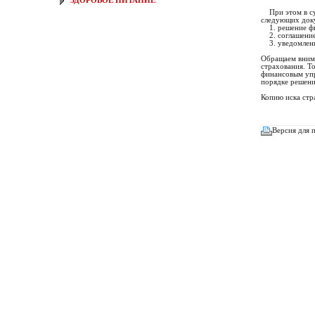
ЗДОРОВОЕ ПИТАНИЕ
При этом в суд
следующих док
1. решение фи
2. соглашение 
3. уведомление
Обращаем внима
страхования. Т
финансовым упр
порядке решени
Копию иска стр
Версия для 