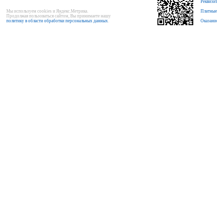
Реквизи
Мы используем cookies и Яндекс.Метрика.
Платные
Продолжая пользоваться сайтом, Вы принимаете нашу
политику в области обработки персональных данных
.
Оказани