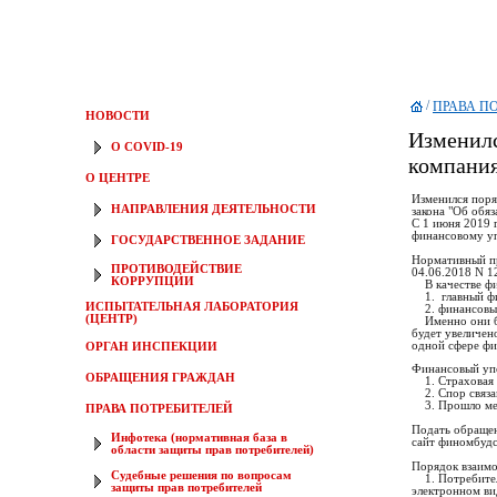
/
ПРАВА П
НОВОСТИ
Изменилс
О COVID-19
компани
О ЦЕНТРЕ
Изменился поря
НАПРАВЛЕНИЯ ДЕЯТЕЛЬНОСТИ
закона "Об обя
C 1 июня 2019 
финансовому уп
ГОСУДАРСТВЕННОЕ ЗАДАНИЕ
Нормативный пр
ПРОТИВОДЕЙСТВИЕ
04.06.2018 N 1
КОРРУПЦИИ
В качестве фи
1. главный фи
ИСПЫТАТЕЛЬНАЯ ЛАБОРАТОРИЯ
2. финансовые
(ЦЕНТР)
Именно они бу
будет увеличен
одной сфере фи
ОРГАН ИНСПЕКЦИИ
Финансовый упо
ОБРАЩЕНИЯ ГРАЖДАН
1. Страховая к
2. Спор связан
3. Прошло мене
ПРАВА ПОТРЕБИТЕЛЕЙ
Подать обращен
Инфотека (нормативная база в
сайт финомбу
области защиты прав потребителей)
Порядок взаим
Судебные решения по вопросам
1. Потребитель
защиты прав потребителей
электронном ви