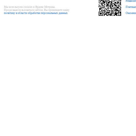
Реквизи
Мы используем cookies и Яндекс.Метрика.
Платные
Продолжая пользоваться сайтом, Вы принимаете нашу
политику в области обработки персональных данных
.
Оказани