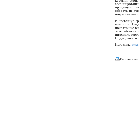
курения. Экон
ассоциированны
продукции. Та
оборота на тер
потреблением т
В настоящее вр
компании. Вве
привлечение вн
Употребление 
никотинсодержа
Поддержите ини
Источник:
https
Версия для 