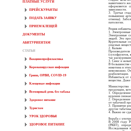
ПЛАТНЫЕ УСЛУГИ
навязчивого же
оформляется с
зависимости.
ПРЕЙСКУРАНТЫ
3. Третья ста
повышение арте
ПОДАТЬ ЗАЯВКУ
отмены). Забол
патологии.
ПРИЕМ КЛЕЩЕЙ
Решив избавить
1. Электронные
ДОКУМЕНТЫ
Электронные с
людей. Это про
Курительные со
АБИТУРИЕНТАМ
опасных вещест
2. Кальян
СТАТЬИ
Производители
(сухофруктов, я
час раскуриван
Вакцинопрофилактика
3. Снюс и жева
В большинстве 
Коронавирусная инфекция
никотина в эти
невозможно. От
реабилитации.
Грипп, ОРВИ, COVID-19
Избавиться от 
вещества. Даже
Клещевые инфекции
Министерство 
продукции, кот
Всемирный день без табака
1. Определение
курения снижае
2. Определение
Здоровое питание
от табачной пр
3. Принятие ре
Туристам
другие табачны
4. Важно не сда
УРОК ЗДОРОВЬЯ
Борьба с употр
В 2008 году Р
ЗДОРОВОЕ ПИТАНИЕ
(РКБТ), опред
Исследования п