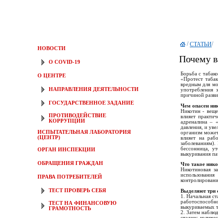
/
/
СТАТЬИ
НОВОСТИ
Почему в
О COVID-19
Борьба с табак
О ЦЕНТРЕ
«Протест табак
вредным для мо
НАПРАВЛЕНИЯ ДЕЯТЕЛЬНОСТИ
употребления э
причиной разви
ГОСУДАРСТВЕННОЕ ЗАДАНИЕ
Чем опасен ни
Никотин - веще
ПРОТИВОДЕЙСТВИЕ
влияет практич
КОРРУПЦИИ
адреналина – 
давления, и ув
ИСПЫТАТЕЛЬНАЯ ЛАБОРАТОРИЯ
организм может
(ЦЕНТР)
влияет на раб
заболеваниям).
бессонница, ут
ОРГАН ИНСПЕКЦИИ
выкуривания па
ОБРАЩЕНИЯ ГРАЖДАН
Что такое ник
Никотиновая з
использовани
ПРАВА ПОТРЕБИТЕЛЕЙ
контролировани
ТЕСТ ПРОВЕРЬ СЕБЯ
Выделяют три 
1. Начальная с
работоспособн
ТЕСТ НА ФИНАНСОВУЮ
выкуриваемых т
ГРАМОТНОСТЬ
2. Затем наблю
стадии: количе