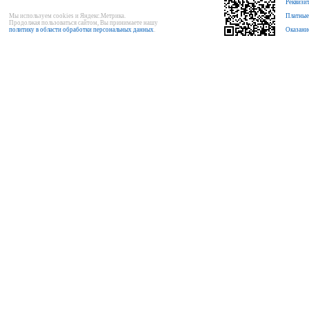
Реквизи
Мы используем cookies и Яндекс.Метрика.
Платные
Продолжая пользоваться сайтом, Вы принимаете нашу
политику в области обработки персональных данных
.
Оказани