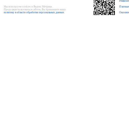
Реквизи
Мы используем cookies и Яндекс.Метрика.
Платные
Продолжая пользоваться сайтом, Вы принимаете нашу
политику в области обработки персональных данных
.
Оказани