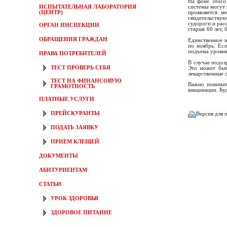
На фоне этого
ИСПЫТАТЕЛЬНАЯ ЛАБОРАТОРИЯ
системы могут 
(ЦЕНТР)
проявляется м
свидетельствую
судороги и рас
ОРГАН ИНСПЕКЦИИ
старше 60 лет,
ОБРАЩЕНИЯ ГРАЖДАН
Единственное н
по ноябрь. Ес
подъема уровня
ПРАВА ПОТРЕБИТЕЛЕЙ
В случае подоз
ТЕСТ ПРОВЕРЬ СЕБЯ
Это может быть
лекарственные 
ТЕСТ НА ФИНАНСОВУЮ
Важно понимат
ГРАМОТНОСТЬ
вакцинации. Бу
ПЛАТНЫЕ УСЛУГИ
ПРЕЙСКУРАНТЫ
Версия для 
ПОДАТЬ ЗАЯВКУ
ПРИЕМ КЛЕЩЕЙ
ДОКУМЕНТЫ
АБИТУРИЕНТАМ
СТАТЬИ
УРОК ЗДОРОВЬЯ
ЗДОРОВОЕ ПИТАНИЕ