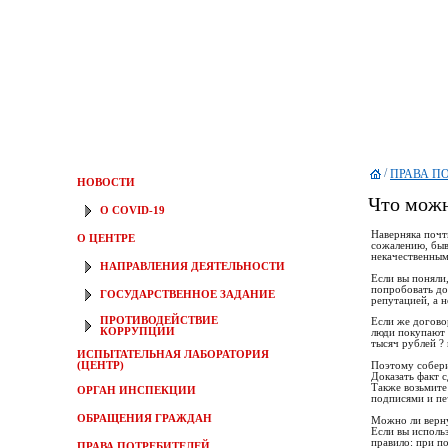
/
ПРАВА П
НОВОСТИ
Что можн
О COVID-19
Наверняка почт
О ЦЕНТРЕ
сожалению, быв
некачественным
НАПРАВЛЕНИЯ ДЕЯТЕЛЬНОСТИ
Если вы поняли
попробовать до
ГОСУДАРСТВЕННОЕ ЗАДАНИЕ
репутацией, а 
ПРОТИВОДЕЙСТВИЕ
Если же договор
КОРРУПЦИИ
люди покупают 
тысяч рублей ?
ИСПЫТАТЕЛЬНАЯ ЛАБОРАТОРИЯ
Поэтому собери
(ЦЕНТР)
Доказать факт с
Также возьмите
ОРГАН ИНСПЕКЦИИ
подписями и печ
ОБРАЩЕНИЯ ГРАЖДАН
Можно ли верну
Если вы исполь
правило: при п
ПРАВА ПОТРЕБИТЕЛЕЙ