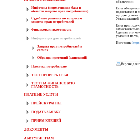
объявлении.
Инфотека (нормативная база в
Если обнаружит
области защиты прав потребителей)
недостатков и 
продавцу некаче
Судебные решения по вопросам
Установленной 
защиты прав потребителей
Если при получ
самостоятельно 
Финансовая грамотность
Сделать это мо
указания на то,
Информация для потребителей
Источник:
https
Защита прав потребителей в
схемах
Образцы претензий (заявлений)
Версия для 
Памятка потребителю
ТЕСТ ПРОВЕРЬ СЕБЯ
ТЕСТ НА ФИНАНСОВУЮ
ГРАМОТНОСТЬ
ПЛАТНЫЕ УСЛУГИ
ПРЕЙСКУРАНТЫ
ПОДАТЬ ЗАЯВКУ
ПРИЕМ КЛЕЩЕЙ
ДОКУМЕНТЫ
АБИТУРИЕНТАМ