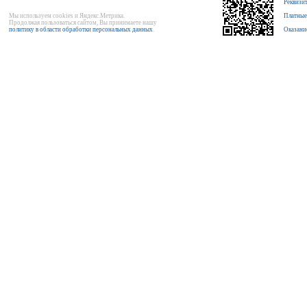
Реквизи
Мы используем cookies и Яндекс.Метрика.
Платные
Продолжая пользоваться сайтом, Вы принимаете нашу
политику в области обработки персональных данных
.
Оказани