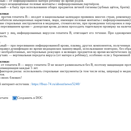
ый— от инфицированной матери ребёнку во время родов.
рез незащищённые половые контакты с инфицированным партнёром.
ый— в быту при использовании общих предметов личной гигиены (зубных щёток, бритв).
ктики
:
ротив гепатита B— входит в национальные календари прививок многих стран, рекоменду
ребители инъекционных наркотиков, люди, имеющие половые контакты с инфицированными)
е стерильных инструментов в медицине, стоматологии, при проведении татуировок и пир
переливанием крови— донорская кровь должна проходить тщательную проверку на наличие
икает у лиц, инфицированных вирусом гепатита B, отягощает его течение. При одноврем
ость.
:
ый— при переливании инфицированной крови, плазмы, других компонентов, полученных 
авил дезинфекции во время медицинских манипуляций, использование повторно, без обра
еобработанных, нестерильных режущих и колющих предметов во время косметических про
чаях — вертикальная передача вируса (от матери к ребёнку), особенно если у беременной
ктики:
т гепатита B — вирус гепатита D не может размножаться без B, поэтому вакцинация прот
ревакцинация каждые 5 лет.
кторов риска: использовать стерильные инструменты (в том числе иглы, шприцы) в меди
тов.
 своих близких!
 интернет-источник :
https://fbuz-74.ru/about/news/5240/
печати
Сохранить в DOC