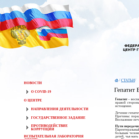
/
/
СТАТЬИ
НОВОСТИ
Гепатит 
О COVID-19
Гепатит
– восп
О ЦЕНТРЕ
правой сторон
истощение.
НАПРАВЛЕНИЯ ДЕЯТЕЛЬНОСТИ
Лечение гепати
Причины: пораж
ГОСУДАРСТВЕННОЕ ЗАДАНИЕ
Воспаление печ
ПРОТИВОДЕЙСТВИЕ
Пути передачи
КОРРУПЦИИ
Парентеральны
больным челове
ИСПЫТАТЕЛЬНАЯ ЛАБОРАТОРИЯ
детей, чья мать