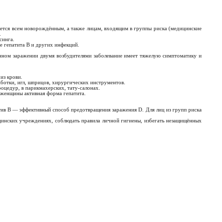
ется всем новорождённым, а также лицам, входящим в группы риска (медицинские
.
синга.
 гепатита B и других инфекций.
енном заражении двумя возбудителями заболевание имеет тяжелую симптоматику и
из крови.
ботки, игл, шприцов, хирургических инструментов.
цедур, в парикмахерских, тату-салонах.
 женщины активная форма гепатита.
ив B — эффективный способ предотвращения заражения D. Для лиц из групп риска
цинских учреждениях, соблюдать правила личной гигиены, избегать незащищённых