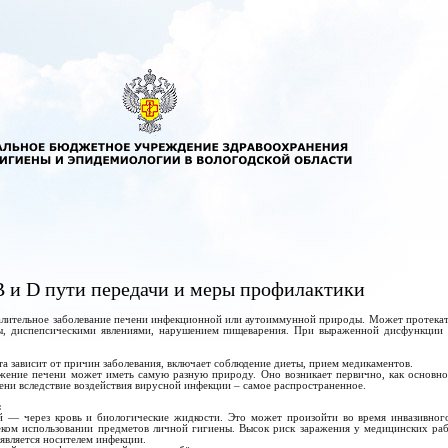
В и D пути передачи и меры профилактики
алительное заболевание печени инфекционной или аутоиммунной природы. Может протекать
ы, диспепсическими явлениями, нарушением пищеварения. При выраженной дисфункции о
та зависит от причин заболевания, включает соблюдение диеты, прием медикаментов.
ение печени может иметь самую разную природу. Оно возникает первично, как основное
ени вследствие воздействия вирусной инфекции – самое распространенное.
:
й — через кровь и биологические жидкости. Это может произойти во время инвазивного
ком использовании предметов личной гигиены. Высок риск заражения у медицинских раб
 является носителем инфекции.