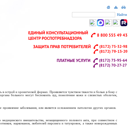
Найти
 в острой и хронической формах. Проявляется чувством тяжести и болью в боку с
ргана больного могут беспокоить зуд, пожелтение кожи и слизистых оболочек,
 проявление заболевания, или является осложнением патологии других органов.
 медицинского вмешательства, незащищенного полового акта, при совместном с
отников, наркоманов, любителей пирсинга и татуировок, а также новорожденных