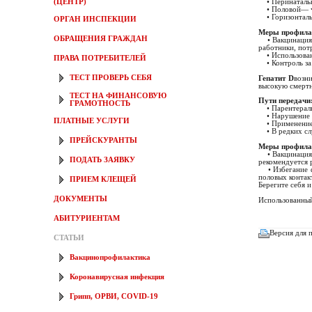
(ЦЕНТР)
• Перинатальн
• Половой— че
• Горизонтальн
ОРГАН ИНСПЕКЦИИ
Меры профила
ОБРАЩЕНИЯ ГРАЖДАН
• Вакцинация п
работники, пот
• Использовани
ПРАВА ПОТРЕБИТЕЛЕЙ
• Контроль за 
ТЕСТ ПРОВЕРЬ СЕБЯ
Гепатит D
возн
высокую смертн
ТЕСТ НА ФИНАНСОВУЮ
Пути передачи
ГРАМОТНОСТЬ
• Парентеральн
• Нарушение пр
ПЛАТНЫЕ УСЛУГИ
• Применение н
• В редких слу
ПРЕЙСКУРАНТЫ
Меры профила
• Вакцинация о
ПОДАТЬ ЗАЯВКУ
рекомендуется 
• Избегание фа
половых контак
ПРИЕМ КЛЕЩЕЙ
Берегите себя и
ДОКУМЕНТЫ
Использованный
АБИТУРИЕНТАМ
Версия для 
СТАТЬИ
Вакцинопрофилактика
Коронавирусная инфекция
Грипп, ОРВИ, COVID-19