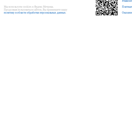
Реквизи
Мы используем cookies и Яндекс.Метрика.
Платные
Продолжая пользоваться сайтом, Вы принимаете нашу
политику в области обработки персональных данных
.
Оказани