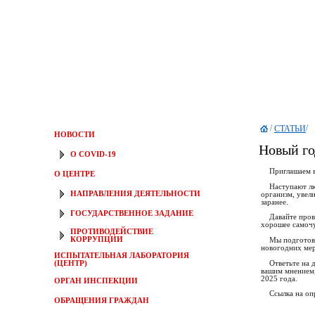
/
/
СТАТЬИ
НОВОСТИ
Новый го
О COVID-19
Приглашаем вас
О ЦЕНТРЕ
Наступают люби
НАПРАВЛЕНИЯ ДЕЯТЕЛЬНОСТИ
организм, увел
заранее.
ГОСУДАРСТВЕННОЕ ЗАДАНИЕ
Давайте провер
хорошее самочу
ПРОТИВОДЕЙСТВИЕ
КОРРУПЦИИ
Мы подготовили
новогодних мер
ИСПЫТАТЕЛЬНАЯ ЛАБОРАТОРИЯ
Ответьте на де
(ЦЕНТР)
вашим мнением,
2025 года.
ОРГАН ИНСПЕКЦИИ
Ссылка на опро
ОБРАЩЕНИЯ ГРАЖДАН