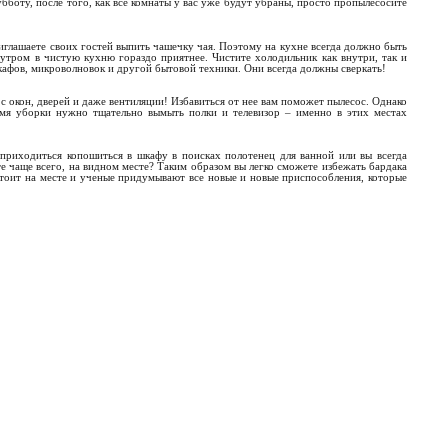
убботу, после того, как все комнаты у вас уже будут убраны, просто пропылесосите
риглашаете своих гостей выпить чашечку чая. Поэтому на кухне всегда должно быть
ь утром в чистую кухню гораздо приятнее. Чистите холодильник как внутри, так и
афов, микроволновок и другой бытовой техники. Они всегда должны сверкать!
 с окон, дверей и даже вентиляции! Избавиться от нее вам поможет пылесос. Однако
емя уборки нужно тщательно вымыть полки и телевизор – именно в этих местах
 приходиться копошиться в шкафу в поисках полотенец для ванной или вы всегда
е чаще всего, на видном месте? Таким образом вы легко сможете избежать бардака
 стоит на месте и ученые придумывают все новые и новые приспособления, которые