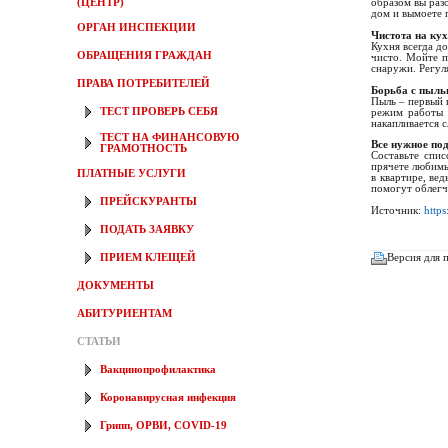
(ЦЕНТР)
образом вы разо
дом и вымоете 
ОРГАН ИНСПЕКЦИИ
Чистота на кух
Кухня всегда д
ОБРАЩЕНИЯ ГРАЖДАН
чисто. Мойте п
снаружи. Регул
ПРАВА ПОТРЕБИТЕЛЕЙ
Борьба с пыл
Пыль – первый в
ТЕСТ ПРОВЕРЬ СЕБЯ
режим работы 
накапливается 
ТЕСТ НА ФИНАНСОВУЮ
Все нужное по
ГРАМОТНОСТЬ
Составьте спис
прячете любимы
ПЛАТНЫЕ УСЛУГИ
в квартире, ве
помогут облегч
ПРЕЙСКУРАНТЫ
Источник:
http
ПОДАТЬ ЗАЯВКУ
ПРИЕМ КЛЕЩЕЙ
Версия для 
ДОКУМЕНТЫ
АБИТУРИЕНТАМ
СТАТЬИ
Вакцинопрофилактика
Коронавирусная инфекция
Грипп, ОРВИ, COVID-19