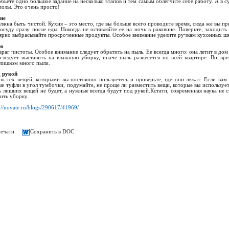
бьете одно большое задание на несколько этапов и тем самым облегчите себе работу. А в с
полы. Это очень просто!
не
олжна быть чистой. Кухня – это место, где вы больше всего проводите время, сюда же вы п
осуду сразу после еды. Никогда не оставляйте ее на ночь в раковине. Поверьте, заходит
ярно выбрасывайте просроченные продукты. Особое внимание уделите ручкам кухонных шк
ью
раг чистоты. Особое внимание следует обратить на пыль. Ее всегда много: она летит в дом
следует выставить на влажную уборку, иначе пыль разнесется по всей квартире. Во вр
слишком много пыли.
д рукой
ок тех вещей, которыми вы постоянно пользуетесь и проверьте, где они лежат. Если вам
е туфли в угол тумбочки, подумайте, не проще ли разместить вещи, которые вы использует
дь лишних вещей не будет, а нужные всегда будут под рукой.Кстати, современная наука не
ить уборку.
s://novate.ru/blogs/290617/41969/
печати
Сохранить в DOC