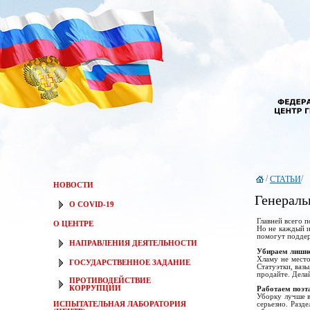
/
/
СТАТЬИ
НОВОСТИ
Генераль
О COVID-19
Главней всего п
О ЦЕНТРЕ
Но не каждый и
помогут поддер
НАПРАВЛЕНИЯ ДЕЯТЕЛЬНОСТИ
Убираем лишн
Хламу не место
ГОСУДАРСТВЕННОЕ ЗАДАНИЕ
Статуэтки, ваз
продайте. Делай
ПРОТИВОДЕЙСТВИЕ
КОРРУПЦИИ
Работаем поэт
Уборку лучше в
ИСПЫТАТЕЛЬНАЯ ЛАБОРАТОРИЯ
серьезно. Разд