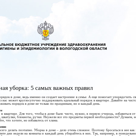
ная уборка: 5 самых важных правил
орядок в доме, ведь именно он создает настроение в семье. А еще помогает упорядочить св
з нас может круглосуточно поддерживать идеальный порядок в квартире. Давайте на чист
живать порядок в доме не только по праздникам, но и каждый день.
ее
 в квартире. Для того, чтобы в доме было чисто, нужно, в первую очередь, избавиться о
ы, шкатулки, блокноты, ручки. Неужели все это предметы первой необходимости? Думаем, не
те, что хотите, но избавьтесь от хлама.
апно
сего делать поэтапно. Уборка в доме – дело очень сложное. Поэтому бросаться в нее как
елите дни недели на комнаты и каждый день убирайтесь в них. Так, например, в понедельни