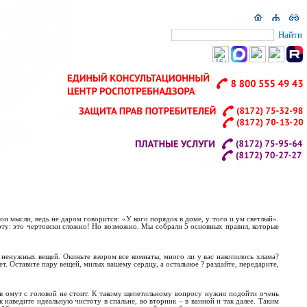
Найти
ои мысли, ведь не даром говорится: «У кого порядок в доме, у того и ум светлый».
оту: это чертовски сложно! Но возможно. Мы собрали 5 основных правил, которые
т ненужных вещей. Окиньте взором все комнаты, много ли у вас накопилось хлама?
т. Оставите пару вещей, милых вашему сердцу, а остальное ? раздайте, передарите,
 в омут с головой не стоит. К такому щепетильному вопросу нужно подойти очень
к наведите идеальную чистоту в спальне, во вторник – в ванной и так далее. Таким