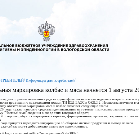
/
/
ОТРЕБИТЕЛЕЙ
Информация для потребителей
ьная маркировка колбас и мяса начнется 1 августа 2
утвердило правила нанесения средств идентификации на мясные изделия в потребительской 
аются продукции с подходящими кодами ТН ВЭД ЕАЭС и ОКПД 2. Новшества вступили в си
илу обязательная маркировка мяса и колбас включает следующие этапы:
2026 года нужно наносить средства идентификации на готовые и консервированные продукт
му "Честный знак" сведения о вводе этих товаров в оборот;
2026 года потребуется маркировать вареные, фаршированные, кровяные, жареные, копченые
;
7 года придется передавать информацию об обороте мясной продукции и выводе из него.
уже сейчас могут добровольно делать все перечисленное.
ps:// login.consultant.ru/link/?req=opennews&id=30973