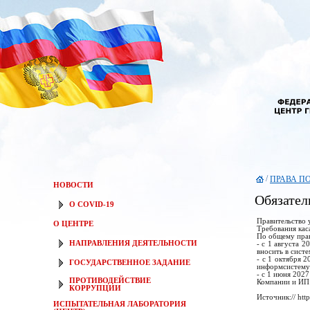
/
ПРАВА П
НОВОСТИ
Обязател
О COVID-19
Правительство 
О ЦЕНТРЕ
Требования кас
По общему прав
НАПРАВЛЕНИЯ ДЕЯТЕЛЬНОСТИ
- с 1 августа 
вносить в систе
- с 1 октября 
ГОСУДАРСТВЕННОЕ ЗАДАНИЕ
информсистему
- с 1 июня 202
ПРОТИВОДЕЙСТВИЕ
Компании и ИП 
КОРРУПЦИИ
Источник:// htt
ИСПЫТАТЕЛЬНАЯ ЛАБОРАТОРИЯ