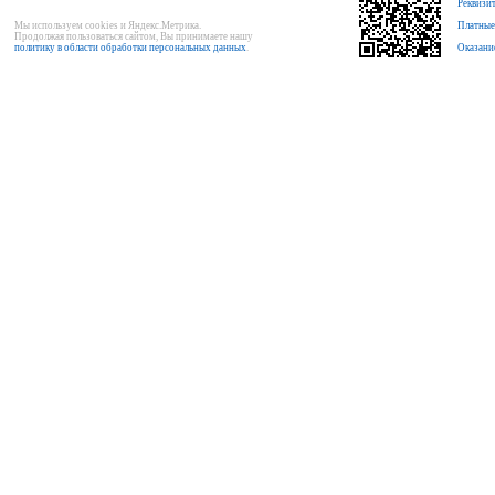
Реквизи
Мы используем cookies и Яндекс.Метрика.
Платные
Продолжая пользоваться сайтом, Вы принимаете нашу
политику в области обработки персональных данных
.
Оказани