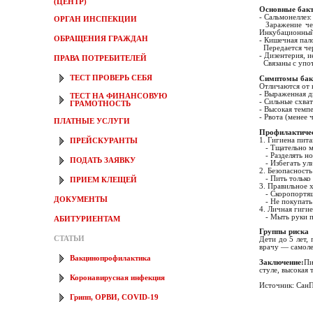
(ЦЕНТР)
Основные бакт
- Сальмонеллез
ОРГАН ИНСПЕКЦИИ
Заражение чере
Инкубационный 
ОБРАЩЕНИЯ ГРАЖДАН
- Кишечная пало
Передается чер
- Дизентерия, 
ПРАВА ПОТРЕБИТЕЛЕЙ
Связаны с упот
ТЕСТ ПРОВЕРЬ СЕБЯ
Симптомы ба
Отличаются от 
- Выраженная д
ТЕСТ НА ФИНАНСОВУЮ
- Сильные схва
ГРАМОТНОСТЬ
- Высокая темп
- Рвота (менее 
ПЛАТНЫЕ УСЛУГИ
Профилактиче
1. Гигиена пит
ПРЕЙСКУРАНТЫ
- Тщательно мы
- Разделять но
ПОДАТЬ ЗАЯВКУ
- Избегать ули
2. Безопасност
- Пить только 
ПРИЕМ КЛЕЩЕЙ
3. Правильное 
- Скоропортящи
ДОКУМЕНТЫ
- Не покупать 
4. Личная гиги
- Мыть руки по
АБИТУРИЕНТАМ
Группы риска
СТАТЬИ
Дети до 5 лет,
врачу — самоле
Вакцинопрофилактика
Заключение:
Пи
стуле, высокая
Коронавирусная инфекция
Источник: СанП
Грипп, ОРВИ, COVID-19