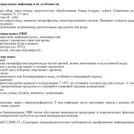
ериальные инфекции и их особенности
:
з яйца, мясо птицы, недостаточно обработанные блюда (студни, суфле). Симптомы: рез
период: 6–72 часа.
чка (E. coli):
ез сырую воду, немытые овощи/фрукты, непастеризованное молоко. Вызывает сильную диа
иерсиниоз:
реблением загрязненных растительных продуктов или воды.
ктериальных ОКИ
вирусных инфекций (рота-, норовирусов):
иарея с примесью слизи или крови,
ткообразные боли в животе,
ература (до 39°C),
частая, чем при норовирусе).
ские меры
ания:
ть овощи/фрукты (корнеплоды чистят щеткой, зелень замачивают в подсоленной воде).
жи и доски для сырых и готовых продуктов.
чной еды (чебуреки, пирожные с кремом).
ь воды:
кипяченую или бутилированную воду, особенно в паводковый период .
хранение:
еся продукты хранить в холодильнике ? +4°C, не оставлять готовую еду вне холода >2 ча
замороженные продукты со слипшейся упаковкой (признак разморозки) .
ена:
сле улицы, туалета, контакта с животными.
 пожилые, люди с иммунодефицитом. У них инфекции часто протекают тяжело с риском о
чение опасно .
к бактериальных ОКИ летом обусловлен комплексом природных и поведенческих факторо
 температура) требуется срочная медицинская помощь.
иН 3.3686-21 «Санитарно-эпидемиологические требования по профилактике инфекционных