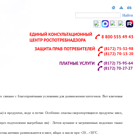
Найти
то связано с благоприятными условиями для размножения патогенов. Вот ключевые
) в продуктах, воде и почве. Особенно опасны скоропортящиеся продукты: мясо,
ерез подтопление выгребных ям) . Летом купание в загрязненных водоемах также
ы активно размножаются в мясе, яйцах и масле при +20...+30°C .