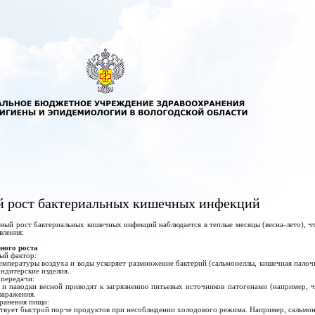
 рост бактериальных кишечных инфекций
ный рост бактериальных кишечных инфекций наблюдается в теплые месяцы (весна-лето), ч
вления:
ного роста
ый фактор:
ературы воздуха и воды ускоряет размножение бактерий (сальмонеллы, кишечная палочка
ондитерские изделия.
 передачи:
 паводки весной приводят к загрязнению питьевых источников патогенами (например, ч
заражения.
хранения пищи:
ует быстрой порче продуктов при несоблюдении холодового режима. Например, сальмонелл