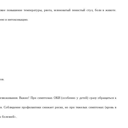
кое повышение температуры, рвота, зеленоватый пенистый стул, боли в животе.
рею и интоксикацию.
сов.
безвоживания. Важно! При симптомах ОКИ (особенно у детей) сразу обращаться к
в. Соблюдение профилактики снижает риски, но при тяжелых симптомах (кровь в
 болезней».