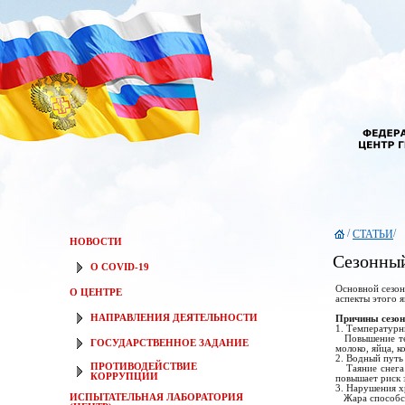
/
/
СТАТЬИ
НОВОСТИ
Cезонный
О COVID-19
Основной сезон
О ЦЕНТРЕ
аспекты этого я
НАПРАВЛЕНИЯ ДЕЯТЕЛЬНОСТИ
Причины сезон
1. Температурн
Повышение темп
ГОСУДАРСТВЕННОЕ ЗАДАНИЕ
молоко, яйца, к
2. Водный путь
ПРОТИВОДЕЙСТВИЕ
Таяние снега и
КОРРУПЦИИ
повышает риск 
3. Нарушения 
ИСПЫТАТЕЛЬНАЯ ЛАБОРАТОРИЯ
Жара способств