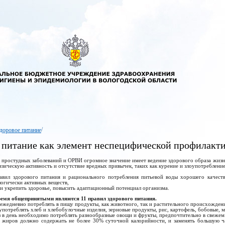
/
доровое питание
 питание как элемент неспецифической профилакт
 простудных заболеваний и ОРВИ огромное значение имеет ведение здорового образа жизни
зическую активность и отсутствие вредных привычек, таких как курение и злоупотребление
авил здорового питания и рационального потребления питьевой воды хорошего качеств
огически активных веществ,
 и укрепить здоровье, повысить адаптационный потенциал организма.
ремя общепринятыми являются 11 правил здорового питания.
ежедневно потреблять в пищу продукты, как животного, так и растительного происхожден
 употреблять хлеб и хлебобулочные изделия, зерновые продукты, рис, картофель, бобовые, 
аз в день необходимо потреблять разнообразные овощи и фрукты, предпочтительно в свежем
е жиров должно содержать не более 30% суточной калорийности, и заменять большую 