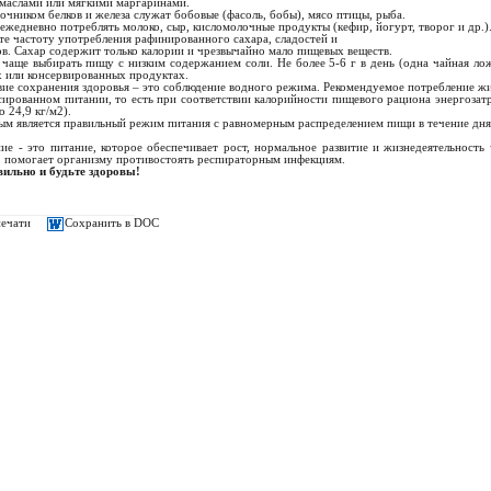
маслами или мягкими маргаринами.
очником белков и железа служат бобовые (фасоль, бобы), мясо птицы, рыба.
ежедневно потреблять молоко, сыр, кисломолочные продукты (кефир, йогурт, творог и др.)
те частоту употребления рафинированного сахара, сладостей и
ов. Сахар содержит только калории и чрезвычайно мало пищевых веществ.
чаще выбирать пищу с низким содержанием соли. Не более 5-6 г в день (одна чайная ложк
х или консервированных продуктах.
вие сохранения здоровья – это соблюдение водного режима. Рекомендуемое потребление жид
сированном питании, то есть при соответствии калорийности пищевого рациона энергозат
 24,9 кг/м2).
ым является правильный режим питания с равномерным распределением пищи в течение д
ие - это питание, которое обеспечивает рост, нормальное развитие и жизнедеятельность 
, помогает организму противостоять респираторным инфекциям.
вильно и будьте здоровы!
печати
Сохранить в DOC