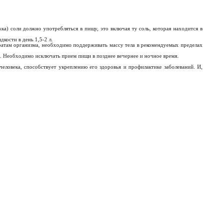
.
а) соли должно употребляться в пищу, это включая ту соль, которая находится в
кости в день 1,5-2 л.
ратам организма, необходимо поддерживать массу тела в рекомендуемых пределах
ня. Необходимо исключать прием пищи в позднее вечернее и ночное время.
человека, способствует укреплению его здоровья и профилактике заболеваний. И,