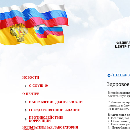
/
/
СТАТЬИ
З
НОВОСТИ
Здоровое
О COVID-19
В профилактике
О ЦЕНТРЕ
достаточную фи
НАПРАВЛЕНИЯ ДЕЯТЕЛЬНОСТИ
Соблюдение пр
пищевых и биол
но и сохранить
ГОСУДАРСТВЕННОЕ ЗАДАНИЕ
В настоящее в
ПРОТИВОДЕЙСТВИЕ
1. Необходимо 
КОРРУПЦИИ
2. Обязательно
3. Несколько р
ИСПЫТАТЕЛЬНАЯ ЛАБОРАТОРИЯ
4. Потреблени