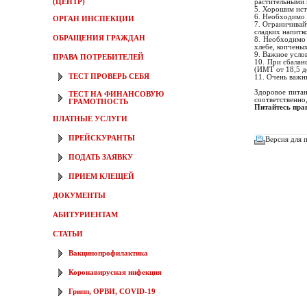
(ЦЕНТР)
растительными 
5. Хорошим ист
6. Необходимо 
ОРГАН ИНСПЕКЦИИ
7. Ограничивай
сладких напитк
ОБРАЩЕНИЯ ГРАЖДАН
8. Необходимо 
хлебе, копчены
9. Важное усло
ПРАВА ПОТРЕБИТЕЛЕЙ
10. При сбалан
(ИМТ от 18,5 до
ТЕСТ ПРОВЕРЬ СЕБЯ
11. Очень важн
Здоровое питан
ТЕСТ НА ФИНАНСОВУЮ
соответственно
ГРАМОТНОСТЬ
Питайтесь пра
ПЛАТНЫЕ УСЛУГИ
ПРЕЙСКУРАНТЫ
Версия для 
ПОДАТЬ ЗАЯВКУ
ПРИЕМ КЛЕЩЕЙ
ДОКУМЕНТЫ
АБИТУРИЕНТАМ
СТАТЬИ
Вакцинопрофилактика
Коронавирусная инфекция
Грипп, ОРВИ, COVID-19