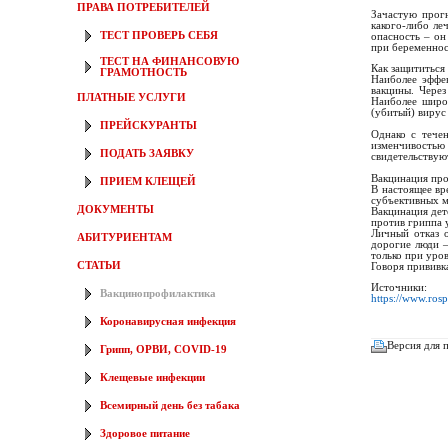
ПРАВА ПОТРЕБИТЕЛЕЙ
Зачастую прог
какого-либо ле
ТЕСТ ПРОВЕРЬ СЕБЯ
опасность – он
при беременнос
ТЕСТ НА ФИНАНСОВУЮ
Как защититься
ГРАМОТНОСТЬ
Наиболее эффе
вакцины. Через
ПЛАТНЫЕ УСЛУГИ
Наиболее широ
(убитый) вирус
ПРЕЙСКУРАНТЫ
Однако с тече
изменчивостью 
ПОДАТЬ ЗАЯВКУ
свидетельствую
Вакцинация про
ПРИЕМ КЛЕЩЕЙ
В настоящее вр
субъективных м
ДОКУМЕНТЫ
Вакцинация дет
против гриппа 
Личный отказ 
АБИТУРИЕНТАМ
дорогие люди 
только при уро
СТАТЬИ
Говоря прививка
Источники:
Вакцинопрофилактика
https://www.ros
Коронавирусная инфекция
Версия для 
Грипп, ОРВИ, COVID-19
Клещевые инфекции
Всемирный день без табака
Здоровое питание