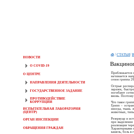
/
/
СТАТЬИ
В
НОВОСТИ
Вакцино
О COVID-19
Приближается о
О ЦЕНТРЕ
начинается нап
сезон гриппа 20
НАПРАВЛЕНИЯ ДЕЯТЕЛЬНОСТИ
Острые респира
заразен, быстр
ГОСУДАРСТВЕННОЕ ЗАДАНИЕ
погибают сотни
вновь. Поэтому
ПРОТИВОДЕЙСТВИЕ
КОРРУПЦИИ
Что такое грип
Грипп – острая
ИСПЫТАТЕЛЬНАЯ ЛАБОРАТОРИЯ
иногда, ткань 
(ЦЕНТР)
животных, типы
Резервуар и ис
ОРГАН ИНСПЕКЦИИ
при выделении 
реализация чер
ОБРАЩЕНИЯ ГРАЖДАН
Характерными п
кашель, боль в 