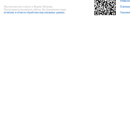
Реквизи
Мы используем cookies и Яндекс.Метрика.
Платные
Продолжая пользоваться сайтом, Вы принимаете нашу
политику в области обработки персональных данных
.
Оказани