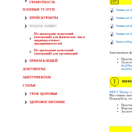
ГРАМОТНОСТЬ
ПЛАТНЫЕ УСЛУГИ
Заявка на 
ПРЕЙСКУРАНТЫ
Заявка на 
Заявка на 
ПОДАТЬ ЗАЯВКУ
На проведение испытаний
Заявка на 
(измерений) для физических лиц и
индивидуальных
Акты отбо
предпринимателей
На проведение испытаний
Заполненную фо
(измерений) для организаций
Простым
ПРИЕМ КЛЕЩЕЙ
Эл.поч
do@fbu
zayavk
ДОКУМЕНТЫ
АБИТУРИЕНТАМ
ИНФО
СТАТЬИ
ФБУЗ "Центр ги
УРОК ЗДОРОВЬЯ
Мы ставим свое
Пожалуйста, от
ЗДОРОВОЕ ПИТАНИЕ
Простым
Факсом
Эл.поч