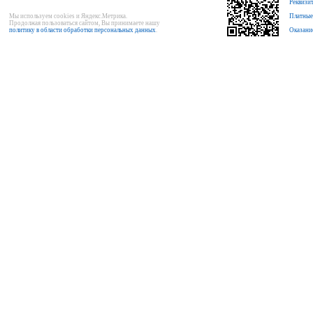
Реквизи
Мы используем cookies и Яндекс.Метрика.
Платные
Продолжая пользоваться сайтом, Вы принимаете нашу
политику в области обработки персональных данных
.
Оказани