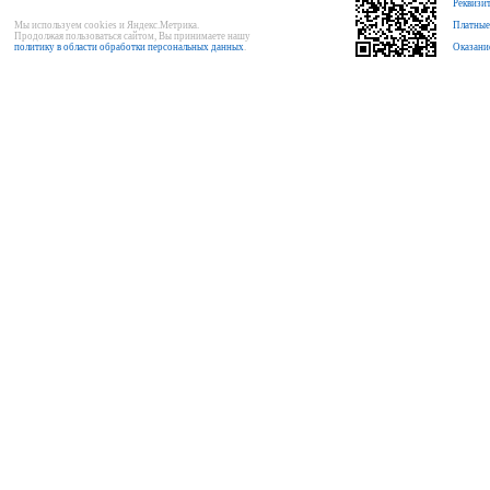
Реквизи
Мы используем cookies и Яндекс.Метрика.
Платные
Продолжая пользоваться сайтом, Вы принимаете нашу
политику в области обработки персональных данных
.
Оказани