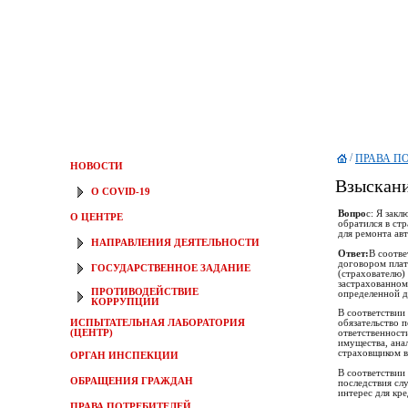
/
ПРАВА П
НОВОСТИ
Взыскани
О COVID-19
Вопро
с: Я зак
О ЦЕНТРЕ
обратился в ст
для ремонта ав
НАПРАВЛЕНИЯ ДЕЯТЕЛЬНОСТИ
Ответ:
В соотве
договором плат
ГОСУДАРСТВЕННОЕ ЗАДАНИЕ
(страхователю)
застрахованном
ПРОТИВОДЕЙСТВИЕ
определенной д
КОРРУПЦИИ
В соответствии
ИСПЫТАТЕЛЬНАЯ ЛАБОРАТОРИЯ
обязательство 
(ЦЕНТР)
ответственност
имущества, ана
страховщиком в
ОРГАН ИНСПЕКЦИИ
В соответствии
ОБРАЩЕНИЯ ГРАЖДАН
последствия сл
интерес для кр
ПРАВА ПОТРЕБИТЕЛЕЙ