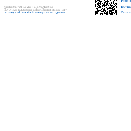
Реквизи
Мы используем cookies и Яндекс.Метрика.
Платные
Продолжая пользоваться сайтом, Вы принимаете нашу
политику в области обработки персональных данных
.
Оказани