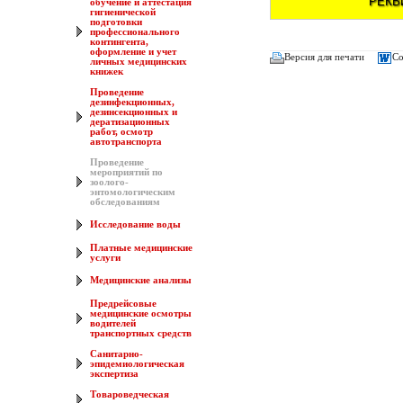
обучение и аттестация
гигиенической
подготовки
профессионального
контингента,
оформление и учет
Версия для печати
Со
личных медицинских
книжек
Проведение
дезинфекционных,
дезинсекционных и
дератизационных
работ, осмотр
автотранспорта
Проведение
мероприятий по
зоолого-
энтомологическим
обследованиям
Исследование воды
Платные медицинские
услуги
Медицинские анализы
Предрейсовые
медицинские осмотры
водителей
транспортных средств
Санитарно-
эпидемиологическая
экспертиза
Товароведческая