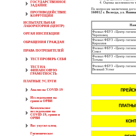
ГОСУДАРСТВЕННОЕ
Оценка заселенности
ЗАДАНИЕ
По вопросам заключения дого
ПРОТИВОДЕЙСТВИЕ
160012 г. Вологда, ул. Яшина
КОРРУПЦИИ
ИСПЫТАТЕЛЬНАЯ
Наи
ЛАБОРАТОРИЯ (ЦЕНТР)
Филиал ФБУЗ «Центр гигиены
ОРГАН ИНСПЕКЦИИ
Череповец
Филиал ФБУЗ «Центр гигиены
ОБРАЩЕНИЯ ГРАЖДАН
Кириллов
Филиал ФБУЗ «Центр гигиены
ПРАВА ПОТРЕБИТЕЛЕЙ
Сокол
Филиал ФБУЗ «Центр гигиены
ТЕСТ ПРОВЕРЬ СЕБЯ
Тотьма
Филиал ФБУЗ «Центр гигиены
ТЕСТ НА
Великий Устюг
ФИНАНСОВУЮ
ГРАМОТНОСТЬ
ПЛАТНЫЕ УСЛУГИ
Анализ на COVID-19
Исследования на
грипп и ОРВИ
Комплексное
исследование на
COVID-19, грипп и
ОРВИ
Вас укусил клещ
Гигиеническое