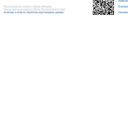
Реквизи
Мы используем cookies и Яндекс.Метрика.
Платные
Продолжая пользоваться сайтом, Вы принимаете нашу
политику в области обработки персональных данных
.
Оказани