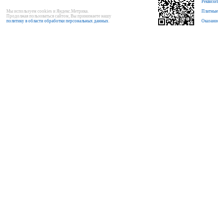
Реквизи
Мы используем cookies и Яндекс.Метрика.
Платные
Продолжая пользоваться сайтом, Вы принимаете нашу
политику в области обработки персональных данных
.
Оказани