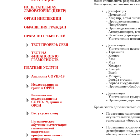
КОРРУПЦИИ
Наши специалисты разрабатыв
Наши цены рассчитаны на сам
ИСПЫТАТЕЛЬНАЯ
ЛАБОРАТОРИЯ (ЦЕНТР)
Дезинфекция
- Помещений
- Квартир, в том чис
ОРГАН ИНСПЕКЦИИ
- Продовольственных 
- Пищеблоков
ОБРАЩЕНИЯ ГРАЖДАН
- Производственных 
- Автотранспорта, в 
- Лечебных учрежден
ПРАВА ПОТРЕБИТЕЛЕЙ
- Уничтожение плесе
ТЕСТ ПРОВЕРЬ СЕБЯ
Дезинсекция
- Уничтожение насек
- Тараканов
ТЕСТ НА
- Клопов
ФИНАНСОВУЮ
- Блох
ГРАМОТНОСТЬ
- Мух
- Комаров
ПЛАТНЫЕ УСЛУГИ
- Клещей
- Вшей
- Мокриц
Анализ на COVID-19
- Борьба с осами
- Борьба с муравьями
Исследования на
- Проведение обработ
грипп и ОРВИ
Дератизация
Комплексное
- Уничтожение грызун
исследование на
- Проведение дератиз
COVID-19, грипп и
ОРВИ
Кроме этого дополнительно о
Вас укусил клещ
Проведение санитарн
осуществляется дезин
генеральных уборок, 
Гигиеническое
обучение и аттестация
Проведение зоолого-э
гигиенической
дезинфекционных, де
подготовки
обследования объекта
профессионального
контингента,