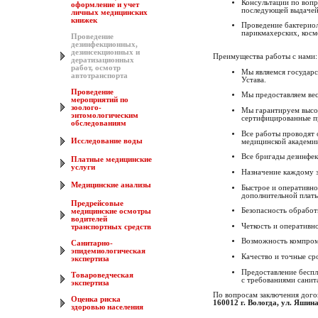
Консультации по вопр
оформление и учет
последующей выдачей
личных медицинских
книжек
Проведение бактерио
парикмахерских, косм
Проведение
дезинфекционных,
дезинсекционных и
Преимущества работы с нами:
дератизационных
работ, осмотр
Мы являемся государс
автотранспорта
Устава.
Проведение
Мы предоставляем вес
мероприятий по
зоолого-
Мы гарантируем высок
энтомологическим
сертифицированные п
обследованиям
Все работы проводят 
Исследование воды
медицинской академи
Все бригады дезинфе
Платные медицинские
услуги
Назначение каждому 
Медицинские анализы
Быстрое и оперативно
дополнительной платы
Предрейсовые
Безопасность обработ
медицинские осмотры
водителей
Четкость и оперативн
транспортных средств
Возможность компром
Санитарно-
эпидемиологическая
Качество и точные ср
экспертиза
Предоставление беспл
Товароведческая
с требованиями санит
экспертиза
По вопросам заключения дого
Оценка риска
160012 г. Вологда, ул. Яшина
здоровью населения